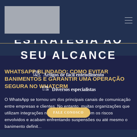
COMPLICAR:
TECNOLOGIA E
ESTRATÉGIA AO
SEU ALCANCE
WHATSAPP BLINDADO: COMO EVITAR
Artigos de fácil entendimento
BANIMENTOS E GARANTIR UMA OPERAÇÃO
SEGURA NO WHATCRM
Diversos especialistas
O WhatsApp se tornou um dos principais canais de comunicação
entre empresas e clientes. No entanto, muitas organizações que
utilizam integrações não oficiais desconhecem os riscos
FALE CONOSCO
envolvidos e acabam enfrentando suspensões ou até mesmo o
banimento definit...